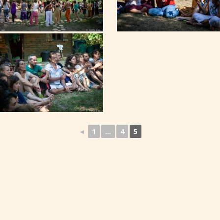
◄
1
...
4
5