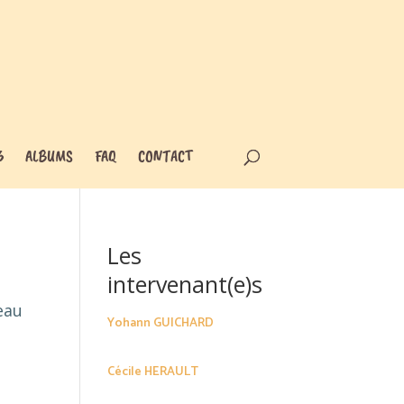
6
ALBUMS
FAQ
CONTACT
Les
intervenant(e)s
eau
Yohann GUICHARD
Cécile HERAULT