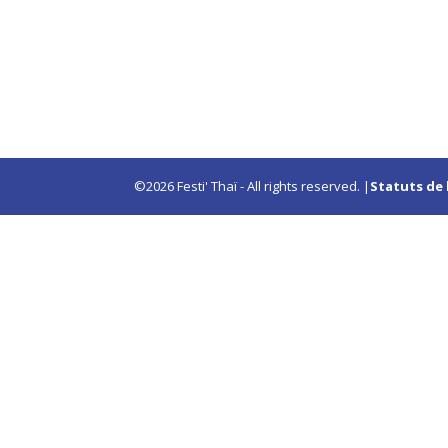
©2026 Festi' Thaï - All rights reserved. |
Statuts de 