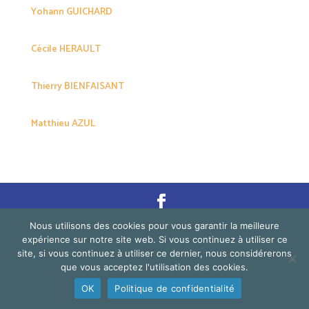
Yohann GUICHARD
Cécile HERAULT
Thierry BIENFAISANT
Matthieu AZUL
Nous utilisons des cookies pour vous garantir la meilleure
©2026 Festi' Thaï - All rights reserved. |
Statuts de
expérience sur notre site web. Si vous continuez à utiliser ce
l'association La Sangha
| Création
La Manutention
site, si vous continuez à utiliser ce dernier, nous considérerons
que vous acceptez l'utilisation des cookies.
OK
Politique de confidentialité