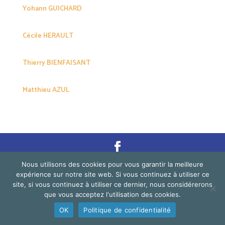
Yohann GUICHARD
Cécile HERAULT
Thierry BIENFAISANT
Matthieu AZUL
Nous utilisons des cookies pour vous garantir la meilleure
©2026 Festi' Thaï - All rights reserved. |
Statuts de
expérience sur notre site web. Si vous continuez à utiliser ce
l'association La Sangha
| Création
La Manutention
site, si vous continuez à utiliser ce dernier, nous considérerons
que vous acceptez l'utilisation des cookies.
OK
Politique de confidentialité