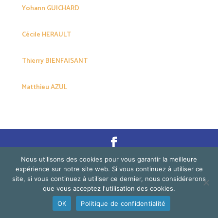
Yohann GUICHARD
Cécile HERAULT
Thierry BIENFAISANT
Matthieu AZUL
Nous utilisons des cookies pour vous garantir la meilleure
©2026 Festi' Thaï - All rights reserved. |
Statuts de
expérience sur notre site web. Si vous continuez à utiliser ce
l'association La Sangha
| Création
La Manutention
site, si vous continuez à utiliser ce dernier, nous considérerons
que vous acceptez l'utilisation des cookies.
OK
Politique de confidentialité